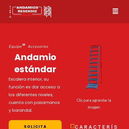
Ir
al
contenido
Equipo
Accesorios
Andamio
estándar
Escalera interior, su
función es dar acceso a
los diferentes niveles,
Clic para agrandar la
cuenta con pasamanos
imagen
y barandal.
CARACTERÍS
SOLICITA