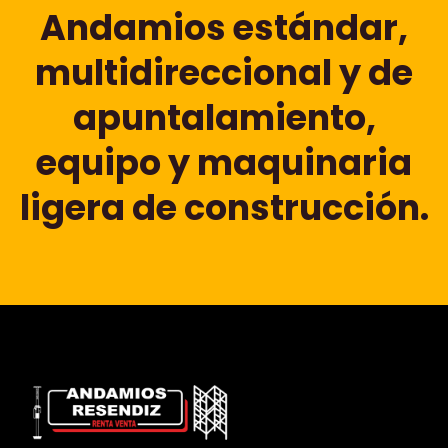
Andamios estándar,
multidireccional y de
apuntalamiento,
equipo y maquinaria
ligera de construcción.