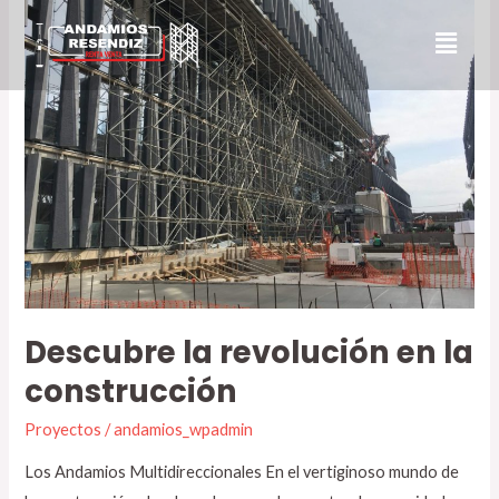
Ir
la
al
revolución
contenido
en
la
construcción
Descubre la revolución en la
construcción
Proyectos
/
andamios_wpadmin
Los Andamios Multidireccionales En el vertiginoso mundo de