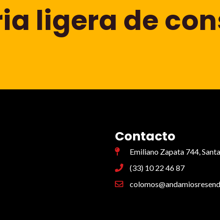
a ligera de con
Contacto
Emiliano Zapata 744, Santa
(33) 10 22 46 87
colomos@andamiosresend