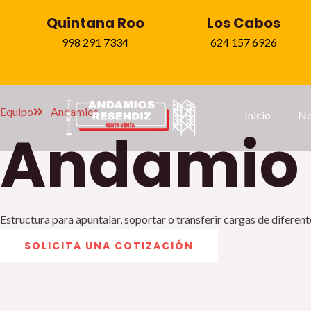
Ir
Quintana Roo
Los Cabos
al
998 291 7334
624 157 6926
contenido
Equipo
Andamios
Inicio
No
Andamio 
Estructura para apuntalar, soportar o transferir cargas de diferent
SOLICITA UNA COTIZACIÓN