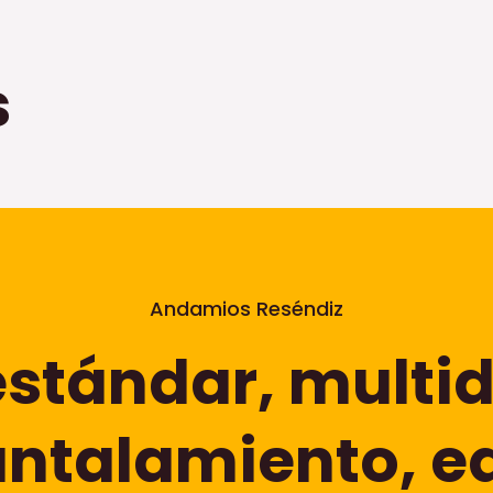
s
Andamios Reséndiz
tándar, multid
ntalamiento, e