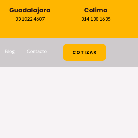
Guadalajara
Colima
33 1022 4687
314 138 1635
Blog
Contacto
COTIZAR